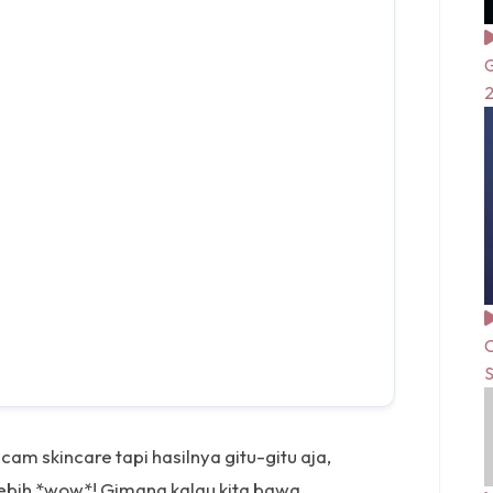
G
C
S
m skincare tapi hasilnya gitu-gitu aja,
 lebih *wow*! Gimana kalau kita bawa