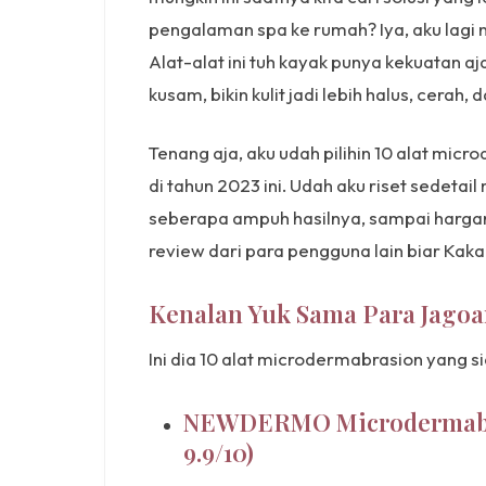
pengalaman spa ke rumah? Iya, aku lag
Alat-alat ini tuh kayak punya kekuatan aja
kusam, bikin kulit jadi lebih halus, cerah,
Tenang aja, aku udah pilihin 10 alat mic
di tahun 2023 ini. Udah aku riset sedeta
seberapa ampuh hasilnya, sampai hargany
review dari para pengguna lain biar Kaka
Kenalan Yuk Sama Para Jago
Ini dia 10 alat microdermabrasion yang sia
NEWDERMO Microdermabras
9.9/10)