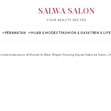
SALWA SALON
YOUR BEAUTY BESTIES
PERAWATAN
HIJAB & MODEST
FASHION & GAYA
TREN & LIF
icrodermabrasion di Rumah Ini Bikin Wajah Glowing Kayak Habis ke Salon, L