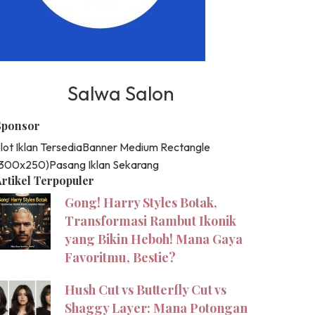
Salwa Salon
Sponsor
lot Iklan Tersedia
Banner Medium Rectangle
(300x250)
Pasang Iklan Sekarang
rtikel Terpopuler
Gong! Harry Styles Botak,
Transformasi Rambut Ikonik
yang Bikin Heboh! Mana Gaya
Favoritmu, Bestie?
Hush Cut vs Butterfly Cut vs
Shaggy Layer: Mana Potongan