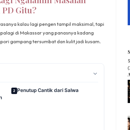
 PD Gitu?
rasanya kalau lagi pengen tampil maksimal, tapi
 Apalagi di Makassar yang panasnya kadang
i-pori gampang tersumbat dan kulit jadi kusam.
S
A
Penutup Cantik dari Salwa
2
n