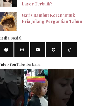
Layer Terbaik?
Garis Rambut Keren untuk
Pria Jelang Pergantian Tahun
Media Sosial
Video YouTube Terbaru