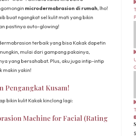
i ngomongin
microdermabrasion di rumah
, lho!
T
ib buat ngangkat sel kulit mati yang bikin
 dan pastinya auto-glowing!
rodermabrasion terbaik yang bisa Kakak dapetin
il mungkin, mulai dari gampang pakainya,
U
a yang bersahabat. Plus, aku juga intip-intip
G
k makin yakin!
an Pengangkat Kusam!
p bikin kulit Kakak kinclong lagi:
T
ion Machine for Facial (Rating
S