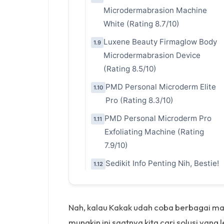
Microdermabrasion Machine
White (Rating 8.7/10)
Luxene Beauty Firmaglow Body
1.9
Microdermabrasion Device
(Rating 8.5/10)
PMD Personal Microderm Elite
1.10
Pro (Rating 8.3/10)
PMD Personal Microderm Pro
1.11
Exfoliating Machine (Rating
7.9/10)
Sedikit Info Penting Nih, Bestie!
1.12
Nah, kalau Kakak udah coba berbagai maca
mungkin ini saatnya kita cari solusi yang