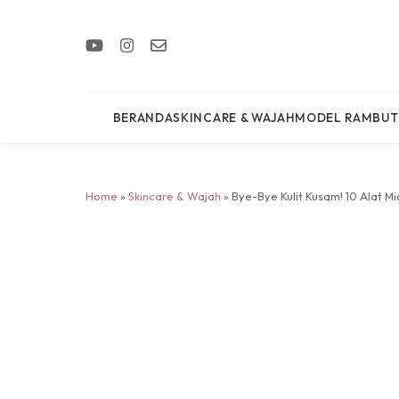
BERANDA
SKINCARE & WAJAH
MODEL RAMBUT
Home
»
Skincare & Wajah
» Bye-Bye Kulit Kusam! 10 Alat M