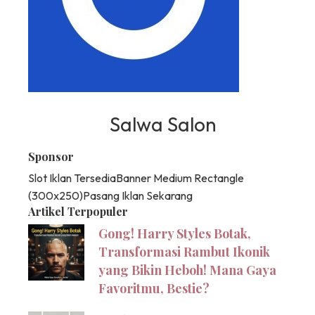
Salwa Salon
Sponsor
Slot Iklan Tersedia
Banner Medium Rectangle
(300x250)
Pasang Iklan Sekarang
Artikel Terpopuler
Gong! Harry Styles Botak,
Transformasi Rambut Ikonik
yang Bikin Heboh! Mana Gaya
Favoritmu, Bestie?