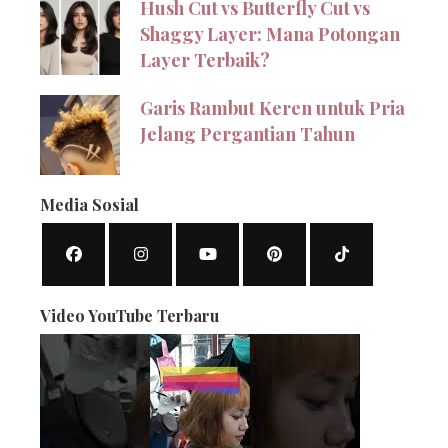
Hush Cut vs Butterfly Cut vs
Shaggy Layer: Mana Potongan
Layer Terbaik?
Garis Rambut Keren untuk Pria
Jelang Pergantian Tahun
Media Sosial
Video YouTube Terbaru