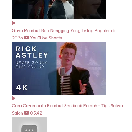
Gaya Rambut Bob Nungging Yang Tetap Populer di
2026
YouTube Shorts
Cara Creambath Rambut Sendiri di Rumah - Tips Salwa
Salon
05:42