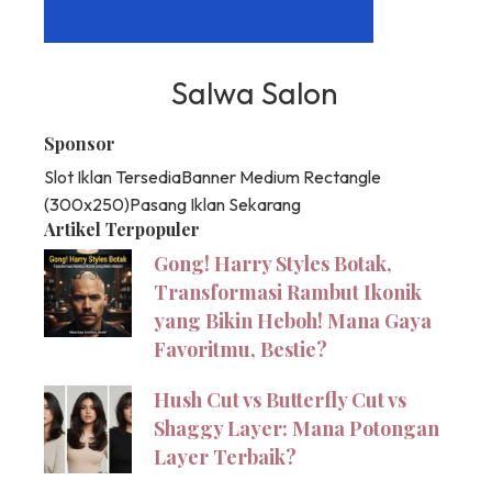
Salwa Salon
Sponsor
Slot Iklan Tersedia
Banner Medium Rectangle
(300x250)
Pasang Iklan Sekarang
Artikel Terpopuler
Gong! Harry Styles Botak,
Transformasi Rambut Ikonik
yang Bikin Heboh! Mana Gaya
Favoritmu, Bestie?
Hush Cut vs Butterfly Cut vs
Shaggy Layer: Mana Potongan
Layer Terbaik?