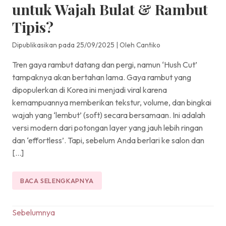
untuk Wajah Bulat & Rambut
Tipis?
Dipublikasikan pada 25/09/2025
|
Oleh Cantiko
Tren gaya rambut datang dan pergi, namun ‘Hush Cut’
tampaknya akan bertahan lama. Gaya rambut yang
dipopulerkan di Korea ini menjadi viral karena
kemampuannya memberikan tekstur, volume, dan bingkai
wajah yang ‘lembut’ (soft) secara bersamaan. Ini adalah
versi modern dari potongan layer yang jauh lebih ringan
dan ‘effortless’. Tapi, sebelum Anda berlari ke salon dan
[…]
BACA SELENGKAPNYA
Navigasi
Sebelumnya