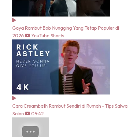
Gaya Rambut Bob Nungging Yang Tetap Populer di
2026
YouTube Shorts
Cara Creambath Rambut Sendiri di Rumah - Tips Salwa
Salon
05:42