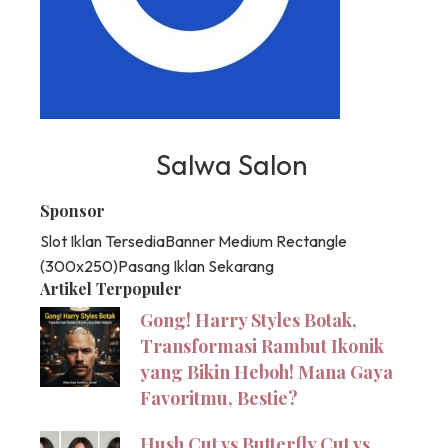
Salwa Salon
Sponsor
Slot Iklan Tersedia
Banner Medium Rectangle
(300x250)
Pasang Iklan Sekarang
Artikel Terpopuler
Gong! Harry Styles Botak,
Transformasi Rambut Ikonik
yang Bikin Heboh! Mana Gaya
Favoritmu, Bestie?
Hush Cut vs Butterfly Cut vs