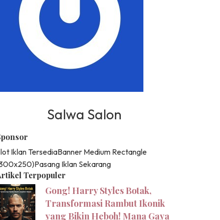
Salwa Salon
Sponsor
lot Iklan Tersedia
Banner Medium Rectangle
(300x250)
Pasang Iklan Sekarang
rtikel Terpopuler
Gong! Harry Styles Botak,
Transformasi Rambut Ikonik
yang Bikin Heboh! Mana Gaya