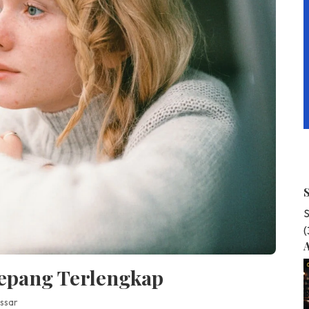
S
A
Kepang Terlengkap
ssar