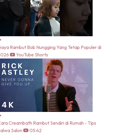
aya Rambut Bob Nungging Yang Tetap Populer di
2026
YouTube Shorts
ara Creambath Rambut Sendiri di Rumah - Tips
alwa Salon
05:42