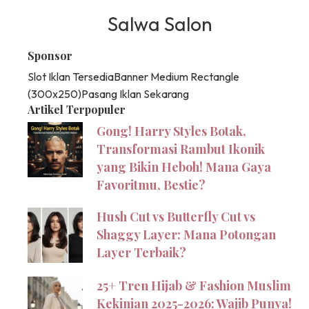
Salwa Salon
Sponsor
Slot Iklan Tersedia
Banner Medium Rectangle
(300x250)
Pasang Iklan Sekarang
Artikel Terpopuler
Gong! Harry Styles Botak,
Transformasi Rambut Ikonik
yang Bikin Heboh! Mana Gaya
Favoritmu, Bestie?
Hush Cut vs Butterfly Cut vs
Shaggy Layer: Mana Potongan
Layer Terbaik?
25+ Tren Hijab & Fashion Muslim
Kekinian 2025-2026: Wajib Punya!