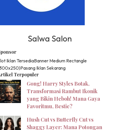
Salwa Salon
Sponsor
lot Iklan Tersedia
Banner Medium Rectangle
(300x250)
Pasang Iklan Sekarang
rtikel Terpopuler
Gong! Harry Styles Botak,
Transformasi Rambut Ikonik
yang Bikin Heboh! Mana Gaya
Favoritmu, Bestie?
Hush Cut vs Butterfly Cut vs
Shaggy Layer: Mana Potongan