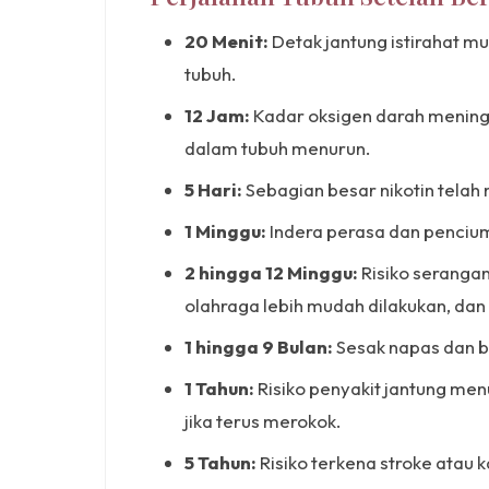
20 Menit:
Detak jantung istirahat m
tubuh.
12 Jam:
Kadar oksigen darah mening
dalam tubuh menurun.
5 Hari:
Sebagian besar nikotin telah
1 Minggu:
Indera perasa dan penciu
2 hingga 12 Minggu:
Risiko serangan
olahraga lebih mudah dilakukan, dan 
1 hingga 9 Bulan:
Sesak napas dan b
1 Tahun:
Risiko penyakit jantung men
jika terus merokok.
5 Tahun:
Risiko terkena stroke atau 