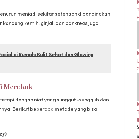
T
enurun menjadi sekitar setengah dibandingkan
er kandung kemih, ginjal, dan pankreas juga
cial di Rumah: Kulit Sehat dan Glowing
U
G
ti Merokok
tetapi dengan niat yang sungguh-sungguh dan
nnya. Berikut beberapa metode yang bisa
T
ey)
S