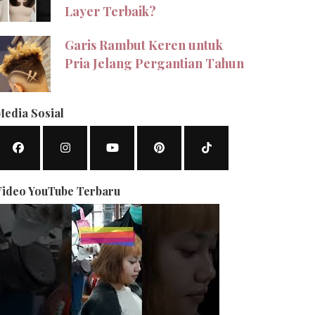
Layer Terbaik?
Garis Rambut Keren untuk
Pria Jelang Pergantian Tahun
Media Sosial
Video YouTube Terbaru