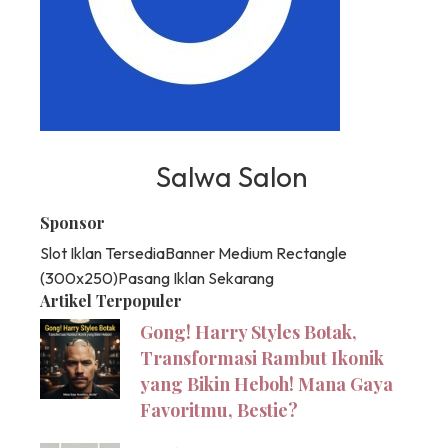
Salwa Salon
Sponsor
Slot Iklan Tersedia
Banner Medium Rectangle
(300x250)
Pasang Iklan Sekarang
Artikel Terpopuler
Gong! Harry Styles Botak,
Transformasi Rambut Ikonik
yang Bikin Heboh! Mana Gaya
Favoritmu, Bestie?