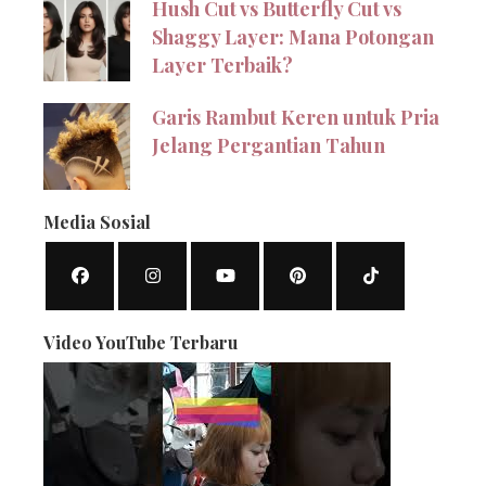
Hush Cut vs Butterfly Cut vs
Shaggy Layer: Mana Potongan
Layer Terbaik?
Garis Rambut Keren untuk Pria
Jelang Pergantian Tahun
Media Sosial
Video YouTube Terbaru