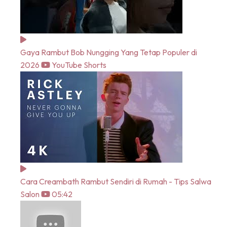
Gaya Rambut Bob Nungging Yang Tetap Populer di
2026
YouTube Shorts
Cara Creambath Rambut Sendiri di Rumah - Tips Salwa
Salon
05:42