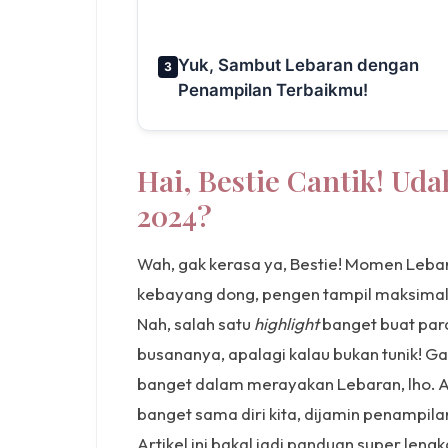
Yuk, Sambut Lebaran dengan
3
Penampilan Terbaikmu!
Hai, Bestie Cantik! Ud
2024?
Wah, gak kerasa ya, Bestie! Momen Lebar
kebayang dong, pengen tampil maksima
Nah, salah satu
highlight
banget buat para
busananya, apalagi kalau bukan tunik! G
banget dalam merayakan Lebaran, lho. Ap
banget sama diri kita, dijamin penampil
Artikel ini bakal jadi panduan super leng