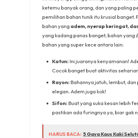
ketemu banyak orang, dan yang paling p
pemilihan bahan tunik itu krusial banget. 
bahan yang
adem, nyerap keringat, dan
yang kadang panas banget, bahan yang
bahan yang super kece antara lain:
Katun:
Ini juaranya kenyamanan! Ad
Cocok banget buat aktivitas seharian
Rayon:
Bahannya jatuh, lembut, dan
elegan. Adem juga kok!
Sifon:
Buat yang suka kesan lebih fem
pastikan ada furingnya ya, biar gak
HARUS BACA:
5 Gaya Kaus Kaki Selutu