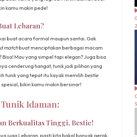
kin kamu makin pede!
G
Buat Lebaran?
kai buat acara formal maupun santai. Gak
nd match
buat menciptakan berbagai macam
? Bisa! Mau yang simpel tapi elegan? Juga bisa
ya cenderung hangat, tunik jadi pilihan yang
h tunik yang tepat itu kayak memilih
bestie
spesial, bikin kamu makin bersinar!
C
 Tunik Idaman:
S
n Berkualitas Tinggi, Bestie!
nya juga Lebaran, pasti kita bakal banyak gerak,