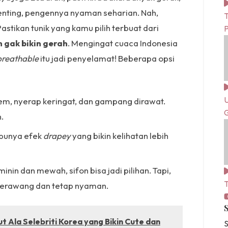
enting, pengennya nyaman seharian. Nah,
T
Pastikan tunik yang kamu pilih terbuat dari
 gak bikin gerah
. Mengingat cuaca Indonesia
breathable
itu jadi penyelamat! Beberapa opsi
U
em, nyerap keringat, dan gampang dirawat.
G
.
 punya efek
drapey
yang bikin kelihatan lebih
inin dan mewah, sifon bisa jadi pilihan. Tapi,
T
 nerawang dan tetap nyaman.
t Ala Selebriti Korea yang Bikin Cute dan
S