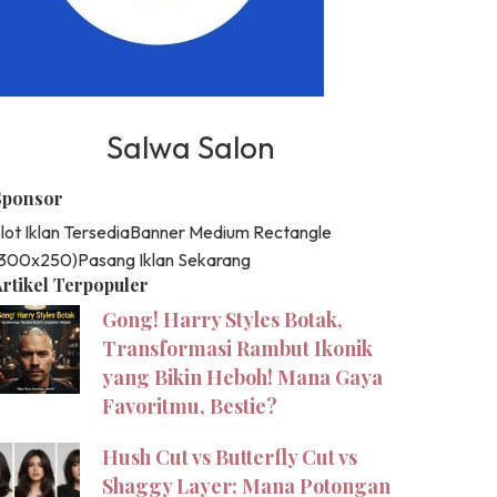
Salwa Salon
Sponsor
lot Iklan Tersedia
Banner Medium Rectangle
(300x250)
Pasang Iklan Sekarang
rtikel Terpopuler
Gong! Harry Styles Botak,
Transformasi Rambut Ikonik
yang Bikin Heboh! Mana Gaya
Favoritmu, Bestie?
Hush Cut vs Butterfly Cut vs
Shaggy Layer: Mana Potongan