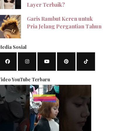
Layer Terbaik?
Garis Rambut Keren untuk
Pria Jelang Pergantian Tahun
Media Sosial
Video YouTube Terbaru