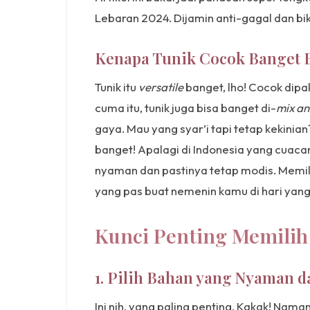
Lebaran 2024. Dijamin anti-gagal dan bi
Kenapa Tunik Cocok Banget 
Tunik itu
versatile
banget, lho! Cocok dipa
cuma itu, tunik juga bisa banget di-
mix a
gaya. Mau yang syar’i tapi tetap kekinian
banget! Apalagi di Indonesia yang cuacan
nyaman dan pastinya tetap modis. Memili
yang pas buat nemenin kamu di hari yang 
Kunci Penting Memilih
1. Pilih Bahan yang Nyaman da
Ini nih, yang paling penting, Kakak! Nama