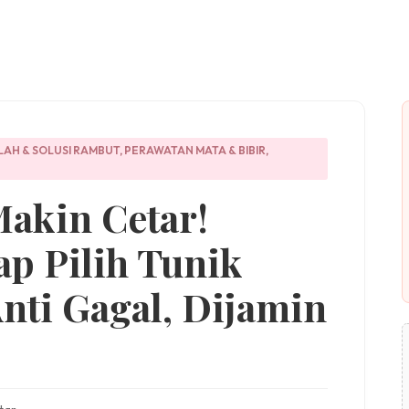
AH & SOLUSI RAMBUT
,
PERAWATAN MATA & BIBIR
,
akin Cetar!
p Pilih Tunik
nti Gagal, Dijamin