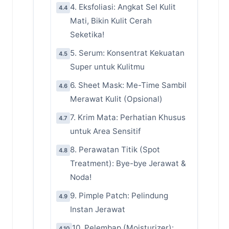
4. Eksfoliasi: Angkat Sel Kulit
4.4
Mati, Bikin Kulit Cerah
Seketika!
5. Serum: Konsentrat Kekuatan
4.5
Super untuk Kulitmu
6. Sheet Mask: Me-Time Sambil
4.6
Merawat Kulit (Opsional)
7. Krim Mata: Perhatian Khusus
4.7
untuk Area Sensitif
8. Perawatan Titik (Spot
4.8
Treatment): Bye-bye Jerawat &
Noda!
9. Pimple Patch: Pelindung
4.9
Instan Jerawat
10. Pelembap (Moisturizer):
4.10