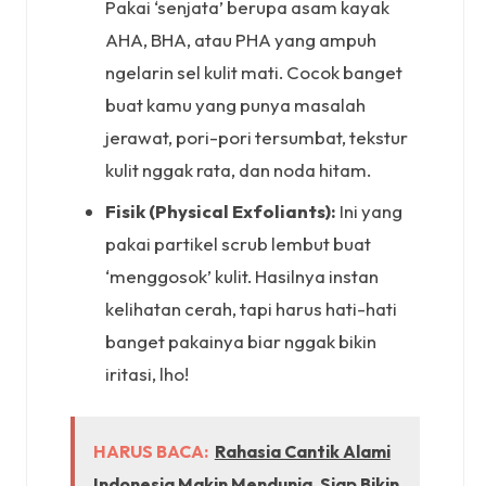
Pakai ‘senjata’ berupa asam kayak
AHA, BHA, atau PHA yang ampuh
ngelarin sel kulit mati. Cocok banget
buat kamu yang punya masalah
jerawat, pori-pori tersumbat, tekstur
kulit nggak rata, dan noda hitam.
Fisik (Physical Exfoliants):
Ini yang
pakai partikel scrub lembut buat
‘menggosok’ kulit. Hasilnya instan
kelihatan cerah, tapi harus hati-hati
banget pakainya biar nggak bikin
iritasi, lho!
HARUS BACA:
Rahasia Cantik Alami
Indonesia Makin Mendunia, Siap Bikin