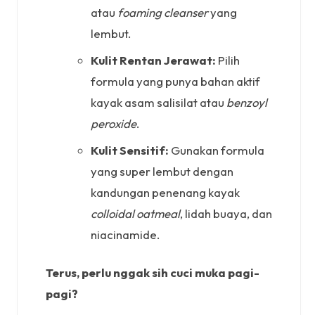
atau
foaming cleanser
yang
lembut.
Kulit Rentan Jerawat:
Pilih
formula yang punya bahan aktif
kayak asam salisilat atau
benzoyl
peroxide
.
Kulit Sensitif:
Gunakan formula
yang super lembut dengan
kandungan penenang kayak
colloidal oatmeal
, lidah buaya, dan
niacinamide.
Terus, perlu nggak sih cuci muka pagi-
pagi?