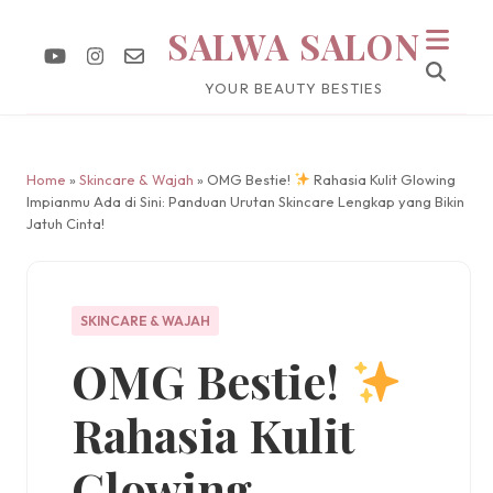
SALWA SALON
YOUR BEAUTY BESTIES
Home
»
Skincare & Wajah
» OMG Bestie!
Rahasia Kulit Glowing
Impianmu Ada di Sini: Panduan Urutan Skincare Lengkap yang Bikin
Jatuh Cinta!
SKINCARE & WAJAH
OMG Bestie!
Rahasia Kulit
Glowing