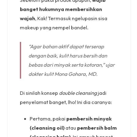
banget hukumnya membersihkan
wajah
, Kak! Termasuk ngelupasin sisa
makeup yang nempel bandel.
“Agar bahan aktif dapat terserap
dengan baik, kulit harus bersih dan
bebas dari minyak serta kotoran,” ujar
dokter kulit Mona Gohara, MD.
Di sinilah konsep
double cleansing
jadi
penyelamat banget, lho! Ini dia caranya:
Pertama, pakai
pembersih minyak
(cleansing oil)
atau
pembersih balm
(cleansing balm)
. Ini ampuh banget