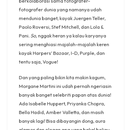
berkolaborasi sama fotografer-
fotografer dunia yang namanya udah
mendunia banget, kayak Juergen Teller,
Paolo Roversi, Stef Mitchell, dan Lola &
Pani.
So,
nggak heran ya kalau karyanya
sering menghiasi majalah-majalah keren
kayak Harpers’ Bazaar, I-D, Purple, dan
tentu saja, Vogue!
Dan yang paling bikin kita makin kagum,
Morgane Martini ini udah pernah ngeriasin
banyak banget selebriti papan atas dunia!
Ada Isabelle Huppert, Priyanka Chopra,
Bella Hadid, Amber Valletta, dan masih
banyak lagi! Bisa dibayangin dong, aura
glamor dan elegan apa yang bakal beliau