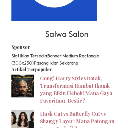
Salwa Salon
Sponsor
Slot Iklan Tersedia
Banner Medium Rectangle
(300x250)
Pasang Iklan Sekarang
Artikel Terpopuler
Gong! Harry Styles Botak,
Transformasi Rambut Ikonik
yang Bikin Heboh! Mana Gaya
Favoritmu, Bestie?
Hush Cut vs Butterfly Cut vs
Shaggy Layer: Mana Potongan