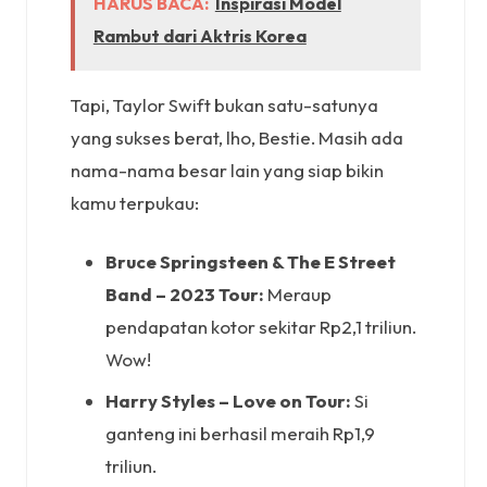
HARUS BACA:
Inspirasi Model
Rambut dari Aktris Korea
Tapi, Taylor Swift bukan satu-satunya
yang sukses berat, lho, Bestie. Masih ada
nama-nama besar lain yang siap bikin
kamu terpukau:
Bruce Springsteen & The E Street
Band – 2023 Tour:
Meraup
pendapatan kotor sekitar Rp2,1 triliun.
Wow!
Harry Styles – Love on Tour:
Si
ganteng ini berhasil meraih Rp1,9
triliun.