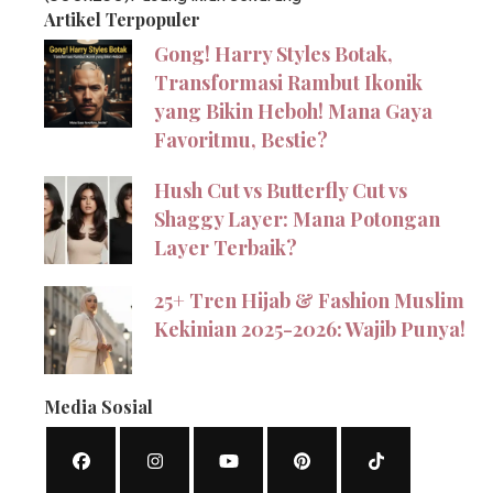
Artikel Terpopuler
Gong! Harry Styles Botak,
Transformasi Rambut Ikonik
yang Bikin Heboh! Mana Gaya
Favoritmu, Bestie?
Hush Cut vs Butterfly Cut vs
Shaggy Layer: Mana Potongan
Layer Terbaik?
25+ Tren Hijab & Fashion Muslim
Kekinian 2025-2026: Wajib Punya!
Media Sosial