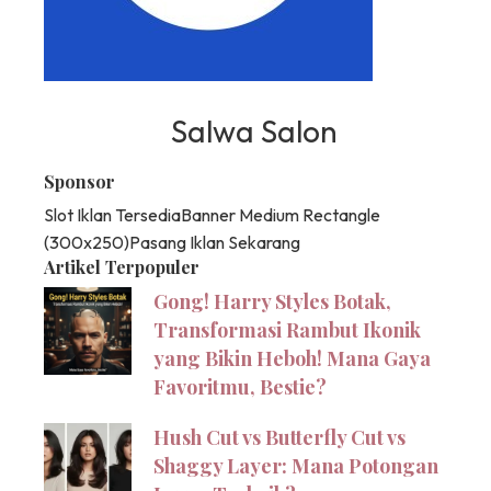
Salwa Salon
Sponsor
Slot Iklan Tersedia
Banner Medium Rectangle
(300x250)
Pasang Iklan Sekarang
Artikel Terpopuler
Gong! Harry Styles Botak,
Transformasi Rambut Ikonik
yang Bikin Heboh! Mana Gaya
Favoritmu, Bestie?
Hush Cut vs Butterfly Cut vs
Shaggy Layer: Mana Potongan