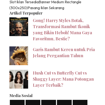
Slot Iklan Tersedia
Banner Medium Rectangle
(300x250)
Pasang Iklan Sekarang
Artikel Terpopuler
Gong! Harry Styles Botak,
Transformasi Rambut Ikonik
yang Bikin Heboh! Mana Gaya
Favoritmu, Bestie?
Garis Rambut Keren untuk Pria
Jelang Pergantian Tahun
Hush Cut vs Butterfly Cut vs
Shaggy Layer: Mana Potongan
Layer Terbaik?
Media Sosial