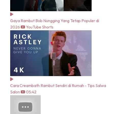
Gaya Rambut Bob Nungging Yang Tetap Populer di
2026
YouTube Shorts
Cara Creambath Rambut Sendiri di Rumah - Tips Salwa
Salon
05:42