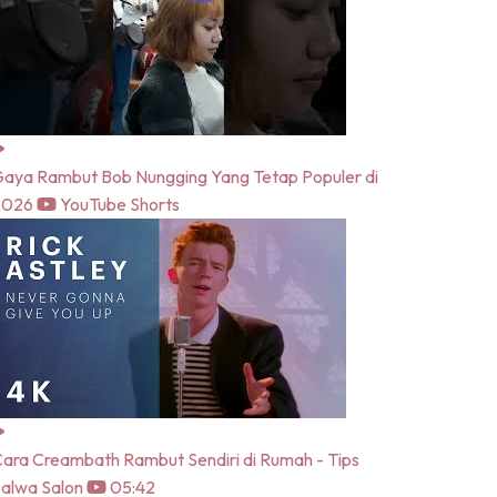
aya Rambut Bob Nungging Yang Tetap Populer di
2026
YouTube Shorts
ara Creambath Rambut Sendiri di Rumah - Tips
alwa Salon
05:42