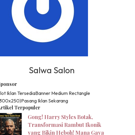
Salwa Salon
Sponsor
lot Iklan Tersedia
Banner Medium Rectangle
(300x250)
Pasang Iklan Sekarang
rtikel Terpopuler
Gong! Harry Styles Botak,
Transformasi Rambut Ikonik
yang Bikin Heboh! Mana Gaya