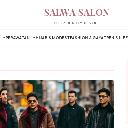
SALWA SALON
YOUR BEAUTY BESTIES
PERAWATAN
HIJAB & MODEST
FASHION & GAYA
TREN & LIF