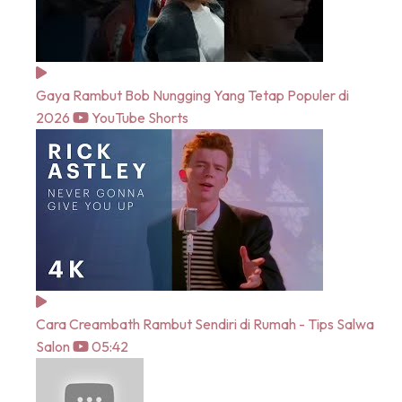
Gaya Rambut Bob Nungging Yang Tetap Populer di
2026
YouTube Shorts
Cara Creambath Rambut Sendiri di Rumah - Tips Salwa
Salon
05:42