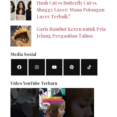
Hush Cut vs Butterfly Cut vs
Shaggy Layer: Mana Potongan
Layer Terbaik?
Garis Rambut Keren untuk Pria
Jelang Pergantian Tahun
Media Sosial
Video YouTube Terbaru