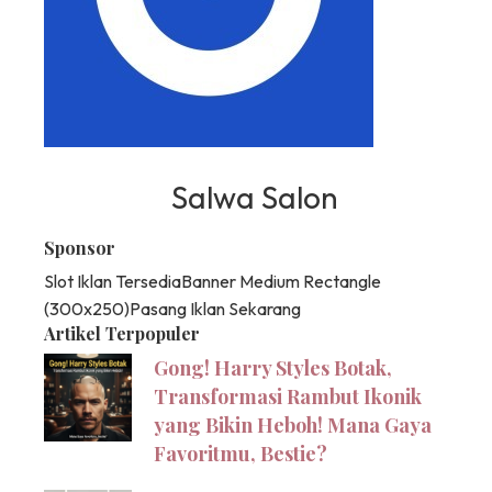
Salwa Salon
Sponsor
Slot Iklan Tersedia
Banner Medium Rectangle
(300x250)
Pasang Iklan Sekarang
Artikel Terpopuler
Gong! Harry Styles Botak,
Transformasi Rambut Ikonik
yang Bikin Heboh! Mana Gaya
Favoritmu, Bestie?