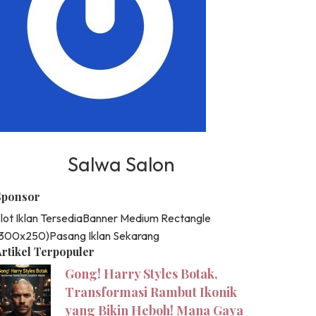
Salwa Salon
Sponsor
lot Iklan Tersedia
Banner Medium Rectangle
(300x250)
Pasang Iklan Sekarang
rtikel Terpopuler
Gong! Harry Styles Botak,
Transformasi Rambut Ikonik
yang Bikin Heboh! Mana Gaya