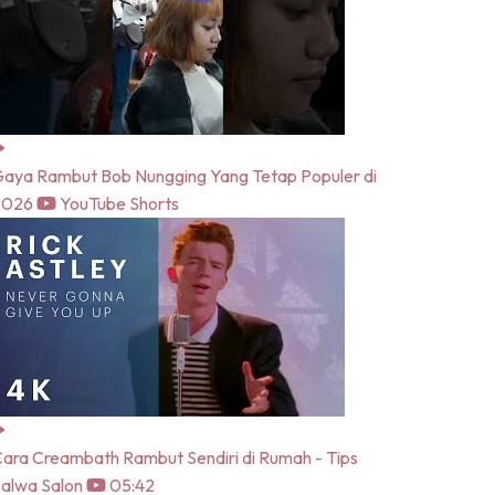
aya Rambut Bob Nungging Yang Tetap Populer di
2026
YouTube Shorts
ara Creambath Rambut Sendiri di Rumah - Tips
alwa Salon
05:42