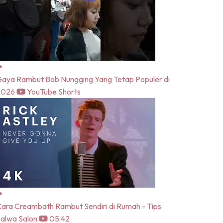
aya Rambut Bob Nungging Yang Tetap Populer di
2026
YouTube Shorts
ara Creambath Rambut Sendiri di Rumah - Tips
alwa Salon
05:42