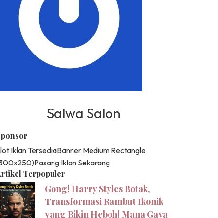
Salwa Salon
Sponsor
lot Iklan Tersedia
Banner Medium Rectangle
(300x250)
Pasang Iklan Sekarang
rtikel Terpopuler
Gong! Harry Styles Botak,
Transformasi Rambut Ikonik
yang Bikin Heboh! Mana Gaya