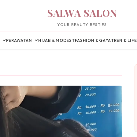
SALWA SALON
YOUR BEAUTY BESTIES
PERAWATAN
HIJAB & MODEST
FASHION & GAYA
TREN & LIF