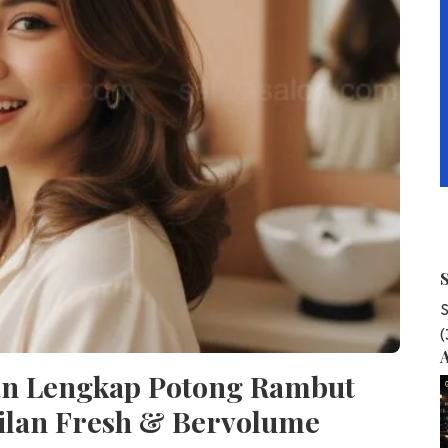
S
A
uan Lengkap Potong Rambut
ilan Fresh & Bervolume