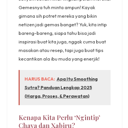
Gemesnya tuh minta ampun! Kayak
gimana sih potret mereka yang bikin
netizen jadi gemas banget? Yuk, kita intip
bareng-bareng, siapa tahu bisa jadi
inspirasi buat kita juga, nggak cuma buat
masakan atau resep, tapi juga buat tips
kecantikan ala ibu muda yang enerjik!
HARUS BACA:
Apa Itu Smoothing
Sutra? Panduan Lengkap 2025
(Harga, Proses, & Perawatan)
Kenapa Kita Perlu ‘Ngintip’
Chava dan Xabiru?