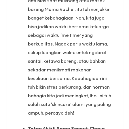
antusias saat mukbang atau masak
bareng Mama Rachel, itu tuh nunjukkin
banget kebahagiaan. Nah, kita juga
bisa jadikan waktu bersama keluarga
sebagai waktu ‘me time’ yang
berkualitas. Nggak perlu waktu lama,
cukup luangkan waktu untuk ngobrol
santai, ketawa bareng, atau bahkan
sekadar menikmati makanan
kesukaan bersama. Kebahagiaan ini
tuh bikin stres berkurang, dan hormon
bahagia kita jadi meningkat, lho! Ini tuh
salah satu ‘skincare’ alami yang paling
ampuh, percaya deh!
Tetap Aktif, Sama Seperti Chava