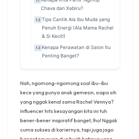
1.1
Chava dan Xabiru?
Tips Cantik Ala Ibu Muda yang
1.2
Penuh Energi (Ala Mama Rachel
& Si Kecil!)
Kenapa Perawatan di Salon Itu
1.3
Penting Banget?
Nah, ngomong-ngomong soal ibu-ibu
kece yang punya anak gemesin, siapa sih
yang nggak kenal sama Rachel Vennya?
Influencer hits kesayangan kita ini tuh
bener-bener inspiratif banget, lho! Nggak
cuma sukses di kariernya, tapi juga jago
banget ngurusin dua buah hatinya yang