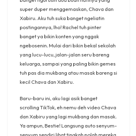
super duper menggemaskan, Chava dan
Xabiru. Aku tuh suka banget ngeliatin
postingannya, lho! Rachel tuh pinter
banget ya bikin konten yang nggak
ngebosenin. Mulai dari bikin bekal sekolah
yang lucu-lucu, jalan-jalan seru bareng
keluarga, sampai yang paling bikin gemes
tuh pas dia mukbang atau masak bareng si
kecil Chava dan Xabiru.
Baru-baru ini, aku lagi asik banget
scrolling TikTok, eh nemu deh video Chava
dan Xabiru yang lagi mukbang dan masak.
Ya ampun, Bestie! Langsung auto senyum-
senyum sendiri lihat tingkah polah mereka.