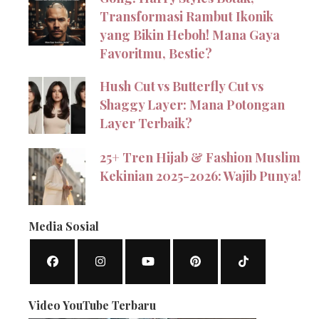
Transformasi Rambut Ikonik
yang Bikin Heboh! Mana Gaya
Favoritmu, Bestie?
Hush Cut vs Butterfly Cut vs
Shaggy Layer: Mana Potongan
Layer Terbaik?
25+ Tren Hijab & Fashion Muslim
Kekinian 2025-2026: Wajib Punya!
Media Sosial
Video YouTube Terbaru