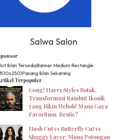
Salwa Salon
Sponsor
lot Iklan Tersedia
Banner Medium Rectangle
(300x250)
Pasang Iklan Sekarang
rtikel Terpopuler
Gong! Harry Styles Botak,
Transformasi Rambut Ikonik
yang Bikin Heboh! Mana Gaya
Favoritmu, Bestie?
Hush Cut vs Butterfly Cut vs
Shaggy Layer: Mana Potongan