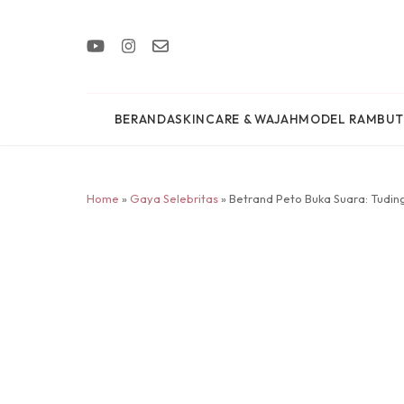
BERANDA
SKINCARE & WAJAH
MODEL RAMBUT
Home
»
Gaya Selebritas
» Betrand Peto Buka Suara: Tudi