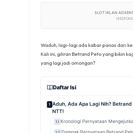
SLOT IKLAN ADSENS
(RESPONS
Waduh, lagi-lagi ada kabar panas dari k
Kali ini, giliran Betrand Peto yang bikin
yang lagi jadi omongan?
Daftar Isi
Aduh, Ada Apa Lagi Nih? Betrand
1
NTT!
Kronologi Pernyataan Mengejutka
1.1
Dampak Pernyataan Betrand Peto
1.2