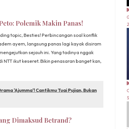
G
Peto: Polemik Makin Panas!
ding topic, Besties! Perbincangan soal konflik
adem ayem, langsung panas lagi kayak disiram
 mengejutkan sejauh ini. Yang tadinya nggak
 NTT ikut keseret. Bikin penasaran banget kan,
Drama 'Ajumma'! Cantikmu Tuai Pujian, Bukan
C
S
 yang Dimaksud Betrand?