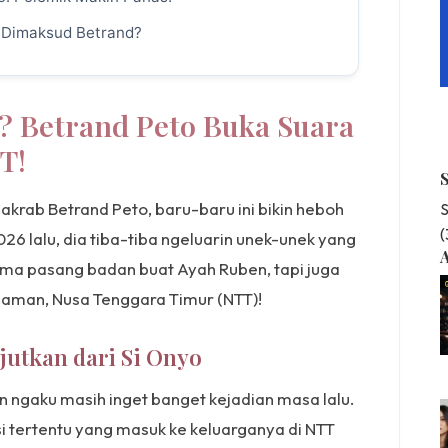
g Dimaksud Betrand?
h? Betrand Peto Buka Suara
T!
n akrab Betrand Peto, baru-baru ini bikin heboh
S
026 lalu, dia tiba-tiba ngeluarin unek-unek yang
A
uma pasang badan buat Ayah Ruben, tapi juga
laman, Nusa Tenggara Timur (NTT)!
utkan dari Si Onyo
 ngaku masih inget banget kejadian masa lalu.
i tertentu yang masuk ke keluarganya di NTT