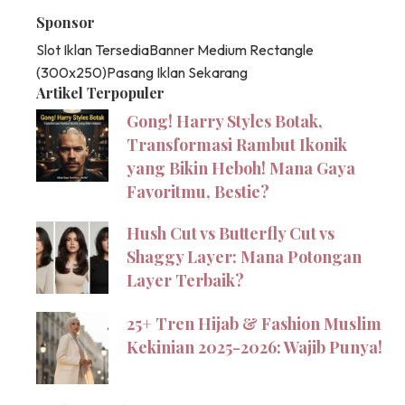
Sponsor
Slot Iklan Tersedia
Banner Medium Rectangle
(300x250)
Pasang Iklan Sekarang
Artikel Terpopuler
Gong! Harry Styles Botak,
Transformasi Rambut Ikonik
yang Bikin Heboh! Mana Gaya
Favoritmu, Bestie?
Hush Cut vs Butterfly Cut vs
Shaggy Layer: Mana Potongan
Layer Terbaik?
25+ Tren Hijab & Fashion Muslim
Kekinian 2025-2026: Wajib Punya!