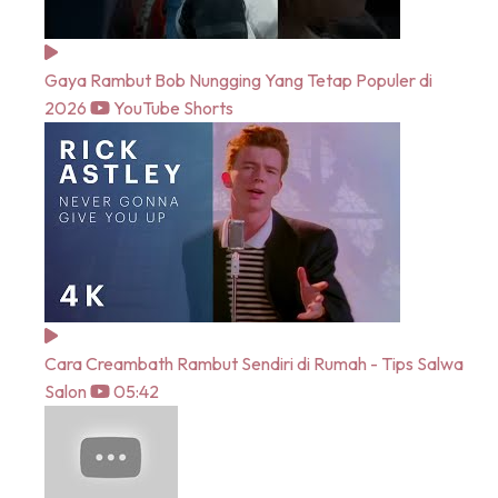
Gaya Rambut Bob Nungging Yang Tetap Populer di
2026
YouTube Shorts
Cara Creambath Rambut Sendiri di Rumah - Tips Salwa
Salon
05:42