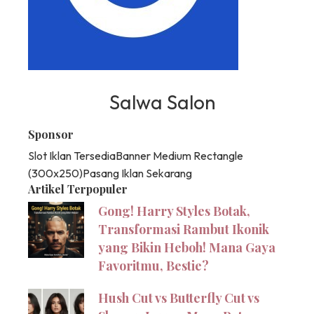
Salwa Salon
Sponsor
Slot Iklan Tersedia
Banner Medium Rectangle
(300x250)
Pasang Iklan Sekarang
Artikel Terpopuler
Gong! Harry Styles Botak,
Transformasi Rambut Ikonik
yang Bikin Heboh! Mana Gaya
Favoritmu, Bestie?
Hush Cut vs Butterfly Cut vs