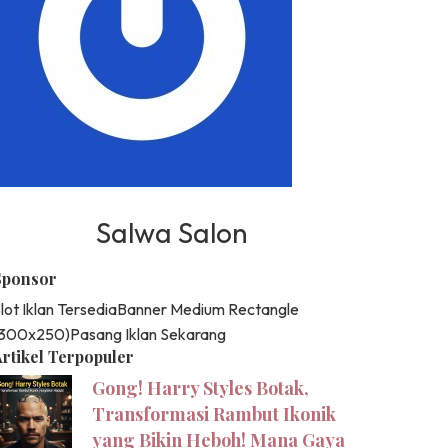
Salwa Salon
Sponsor
lot Iklan Tersedia
Banner Medium Rectangle
(300x250)
Pasang Iklan Sekarang
rtikel Terpopuler
Gong! Harry Styles Botak,
Transformasi Rambut Ikonik
yang Bikin Heboh! Mana Gaya