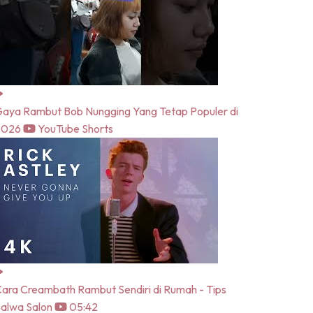
aya Rambut Bob Nungging Yang Tetap Populer di
2026
YouTube Shorts
ara Creambath Rambut Sendiri di Rumah - Tips
alwa Salon
05:42