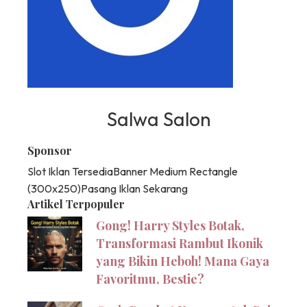
Salwa Salon
Sponsor
Slot Iklan Tersedia
Banner Medium Rectangle
(300x250)
Pasang Iklan Sekarang
Artikel Terpopuler
Gong! Harry Styles Botak,
Transformasi Rambut Ikonik
yang Bikin Heboh! Mana Gaya
Favoritmu, Bestie?