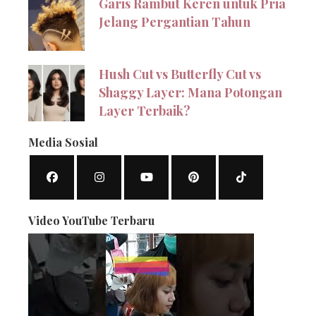
Garis Rambut Keren untuk Pria
Jelang Pergantian Tahun
Hush Cut vs Butterfly Cut vs
Shaggy Layer: Mana Potongan
Layer Terbaik?
Media Sosial
Video YouTube Terbaru