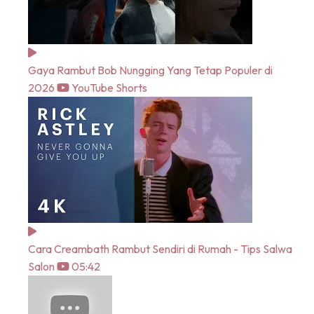
Gaya Rambut Bob Nungging Yang Tetap Populer di
2026
YouTube Shorts
Cara Creambath Rambut Sendiri di Rumah - Tips Salwa
Salon
05:42