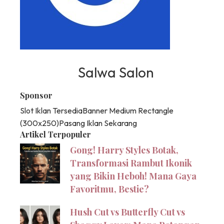
Salwa Salon
Sponsor
Slot Iklan Tersedia
Banner Medium Rectangle
(300x250)
Pasang Iklan Sekarang
Artikel Terpopuler
Gong! Harry Styles Botak,
Transformasi Rambut Ikonik
yang Bikin Heboh! Mana Gaya
Favoritmu, Bestie?
Hush Cut vs Butterfly Cut vs