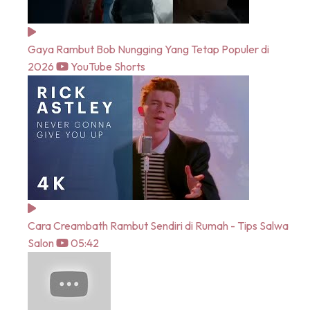
Gaya Rambut Bob Nungging Yang Tetap Populer di
2026
YouTube Shorts
Cara Creambath Rambut Sendiri di Rumah - Tips Salwa
Salon
05:42