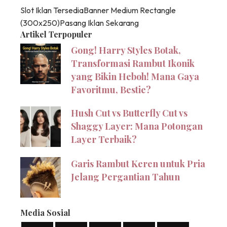
Slot Iklan Tersedia
Banner Medium Rectangle
(300x250)
Pasang Iklan Sekarang
Artikel Terpopuler
Gong! Harry Styles Botak,
Transformasi Rambut Ikonik
yang Bikin Heboh! Mana Gaya
Favoritmu, Bestie?
Hush Cut vs Butterfly Cut vs
Shaggy Layer: Mana Potongan
Layer Terbaik?
Garis Rambut Keren untuk Pria
Jelang Pergantian Tahun
Media Sosial