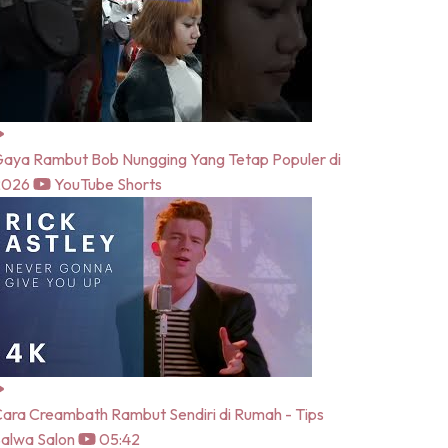
aya Rambut Bob Nungging Yang Tetap Populer di
2026
YouTube Shorts
ara Creambath Rambut Sendiri di Rumah - Tips
alwa Salon
05:42