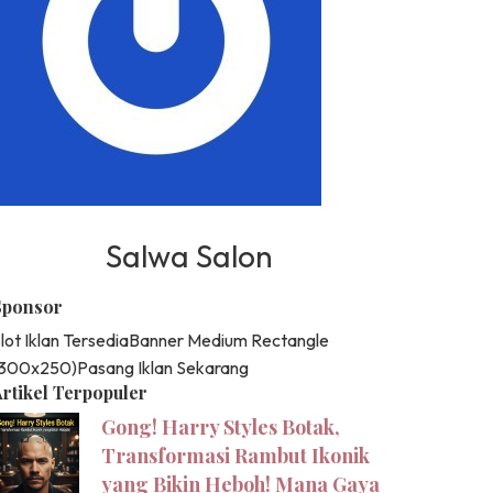
Salwa Salon
Sponsor
lot Iklan Tersedia
Banner Medium Rectangle
(300x250)
Pasang Iklan Sekarang
rtikel Terpopuler
Gong! Harry Styles Botak,
Transformasi Rambut Ikonik
yang Bikin Heboh! Mana Gaya