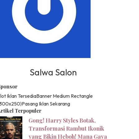
Salwa Salon
Sponsor
lot Iklan Tersedia
Banner Medium Rectangle
(300x250)
Pasang Iklan Sekarang
rtikel Terpopuler
Gong! Harry Styles Botak,
Transformasi Rambut Ikonik
yang Bikin Heboh! Mana Gaya