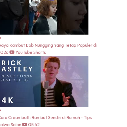
aya Rambut Bob Nungging Yang Tetap Populer di
2026
YouTube Shorts
ara Creambath Rambut Sendiri di Rumah - Tips
alwa Salon
05:42