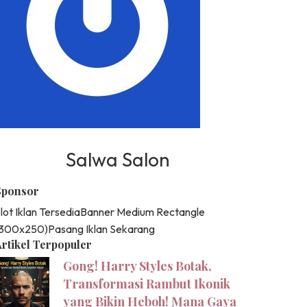
Salwa Salon
Sponsor
lot Iklan Tersedia
Banner Medium Rectangle
(300x250)
Pasang Iklan Sekarang
rtikel Terpopuler
Gong! Harry Styles Botak,
Transformasi Rambut Ikonik
yang Bikin Heboh! Mana Gaya