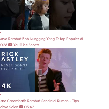
aya Rambut Bob Nungging Yang Tetap Populer di
2026
YouTube Shorts
ara Creambath Rambut Sendiri di Rumah - Tips
alwa Salon
05:42