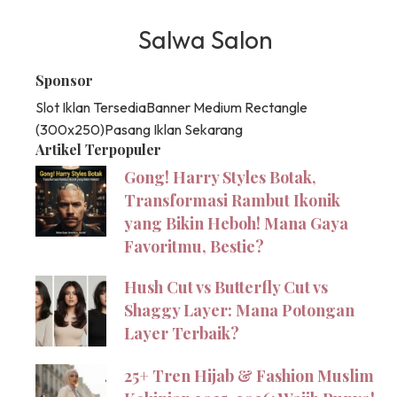
Salwa Salon
Sponsor
Slot Iklan Tersedia
Banner Medium Rectangle
(300x250)
Pasang Iklan Sekarang
Artikel Terpopuler
Gong! Harry Styles Botak,
Transformasi Rambut Ikonik
yang Bikin Heboh! Mana Gaya
Favoritmu, Bestie?
Hush Cut vs Butterfly Cut vs
Shaggy Layer: Mana Potongan
Layer Terbaik?
25+ Tren Hijab & Fashion Muslim