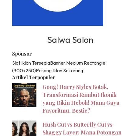
Salwa Salon
Sponsor
Slot Iklan Tersedia
Banner Medium Rectangle
(300x250)
Pasang Iklan Sekarang
Artikel Terpopuler
Gong! Harry Styles Botak,
Transformasi Rambut Ikonik
yang Bikin Heboh! Mana Gaya
Favoritmu, Bestie?
Hush Cut vs Butterfly Cut vs
Shaggy Layer: Mana Potongan