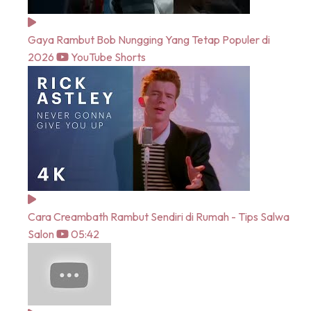
Gaya Rambut Bob Nungging Yang Tetap Populer di
2026
YouTube Shorts
Cara Creambath Rambut Sendiri di Rumah - Tips Salwa
Salon
05:42