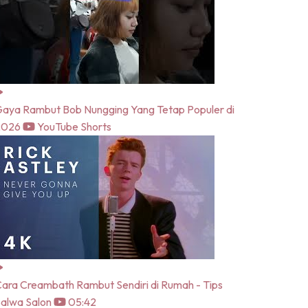
aya Rambut Bob Nungging Yang Tetap Populer di
2026
YouTube Shorts
ara Creambath Rambut Sendiri di Rumah - Tips
alwa Salon
05:42