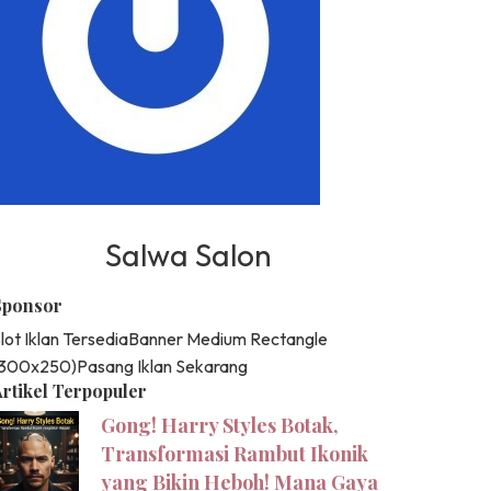
Salwa Salon
Sponsor
lot Iklan Tersedia
Banner Medium Rectangle
(300x250)
Pasang Iklan Sekarang
rtikel Terpopuler
Gong! Harry Styles Botak,
Transformasi Rambut Ikonik
yang Bikin Heboh! Mana Gaya