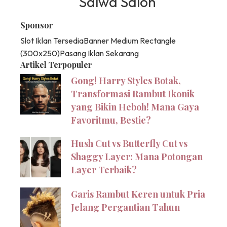
Salwa Salon
Sponsor
Slot Iklan Tersedia
Banner Medium Rectangle
(300x250)
Pasang Iklan Sekarang
Artikel Terpopuler
Gong! Harry Styles Botak,
Transformasi Rambut Ikonik
yang Bikin Heboh! Mana Gaya
Favoritmu, Bestie?
Hush Cut vs Butterfly Cut vs
Shaggy Layer: Mana Potongan
Layer Terbaik?
Garis Rambut Keren untuk Pria
Jelang Pergantian Tahun