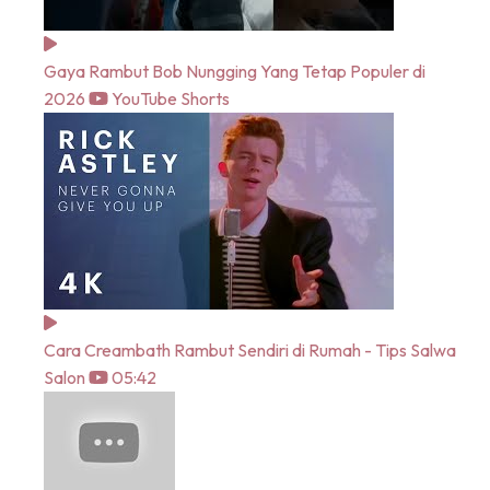
Gaya Rambut Bob Nungging Yang Tetap Populer di
2026
YouTube Shorts
Cara Creambath Rambut Sendiri di Rumah - Tips Salwa
Salon
05:42