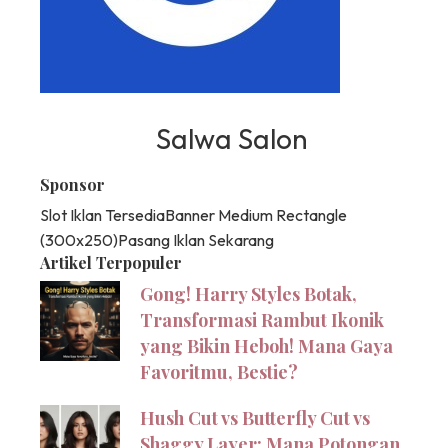
Salwa Salon
Sponsor
Slot Iklan Tersedia
Banner Medium Rectangle
(300x250)
Pasang Iklan Sekarang
Artikel Terpopuler
Gong! Harry Styles Botak,
Transformasi Rambut Ikonik
yang Bikin Heboh! Mana Gaya
Favoritmu, Bestie?
Hush Cut vs Butterfly Cut vs
Shaggy Layer: Mana Potongan