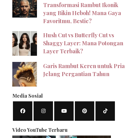
Transformasi Rambut Ikonik
yang Bikin Heboh! Mana Gaya
Favoritmu, Bestie?
Hush Cut vs Butterfly Cut vs
Shaggy Layer: Mana Potongan
Layer Terbaik?
Garis Rambut Keren untuk Pria
Jelang Pergantian Tahun
Media Sosial
Video YouTube Terbaru