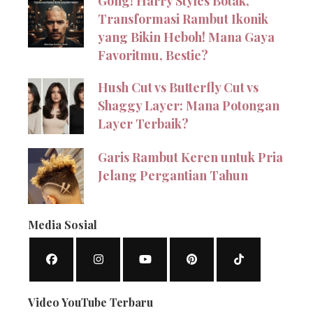
Gong! Harry Styles Botak,
Transformasi Rambut Ikonik
yang Bikin Heboh! Mana Gaya
Favoritmu, Bestie?
Hush Cut vs Butterfly Cut vs
Shaggy Layer: Mana Potongan
Layer Terbaik?
Garis Rambut Keren untuk Pria
Jelang Pergantian Tahun
Media Sosial
Video YouTube Terbaru