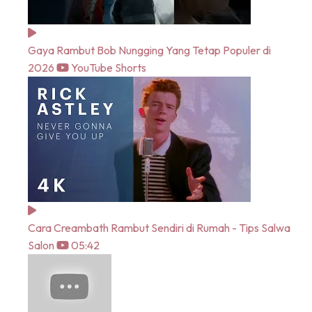
Gaya Rambut Bob Nungging Yang Tetap Populer di
2026
YouTube Shorts
Cara Creambath Rambut Sendiri di Rumah - Tips Salwa
Salon
05:42