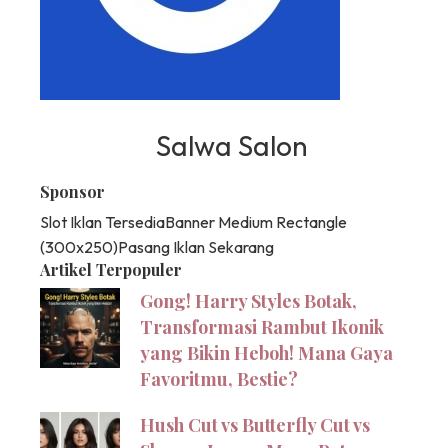
Salwa Salon
Sponsor
Slot Iklan Tersedia
Banner Medium Rectangle
(300x250)
Pasang Iklan Sekarang
Artikel Terpopuler
Gong! Harry Styles Botak,
Transformasi Rambut Ikonik
yang Bikin Heboh! Mana Gaya
Favoritmu, Bestie?
Hush Cut vs Butterfly Cut vs