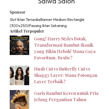
Salwa Salon
Sponsor
Slot Iklan Tersedia
Banner Medium Rectangle
(300x250)
Pasang Iklan Sekarang
Artikel Terpopuler
Gong! Harry Styles Botak,
Transformasi Rambut Ikonik
yang Bikin Heboh! Mana Gaya
Favoritmu, Bestie?
Hush Cut vs Butterfly Cut vs
Shaggy Layer: Mana Potongan
Layer Terbaik?
Garis Rambut Keren untuk Pria
Jelang Pergantian Tahun