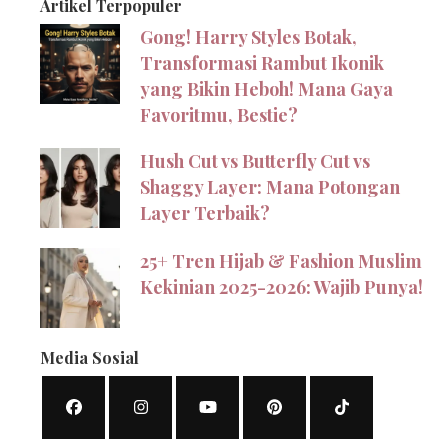
Artikel Terpopuler
Gong! Harry Styles Botak,
Transformasi Rambut Ikonik
yang Bikin Heboh! Mana Gaya
Favoritmu, Bestie?
Hush Cut vs Butterfly Cut vs
Shaggy Layer: Mana Potongan
Layer Terbaik?
25+ Tren Hijab & Fashion Muslim
Kekinian 2025-2026: Wajib Punya!
Media Sosial