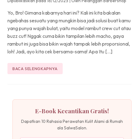
Dipublikasikan pada 16/12/2023
|
Oleh Pelanggan Barbershop
Yo, Bro! Gimana kabarnya hari ini? Kali ini kita bakalan
ngebahas sesuatu yang mungkin bisa jadi solusi buat kamu
yang punya wajah bulat, yaitu model rambut crew cut atau
buzz cut! Nggak cuma bikin tampilan lebih macho, gaya
rambut ini juga bisa bikin wajah tampak lebih proporsional,
loh! Jadi, ayo kita cek bersama-sama! Apa Itu […]
BACA SELENGKAPNYA
E-Book Kecantikan Gratis!
Dapatkan 10 Rahasia Perawatan Kulit Alami di Rumah
ala SalwaSalon.