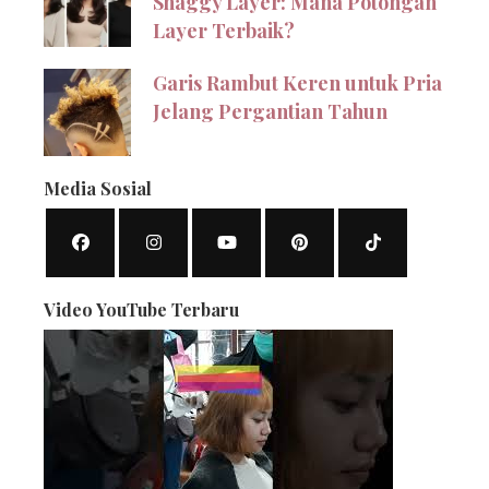
Shaggy Layer: Mana Potongan
Layer Terbaik?
Garis Rambut Keren untuk Pria
Jelang Pergantian Tahun
Media Sosial
Video YouTube Terbaru