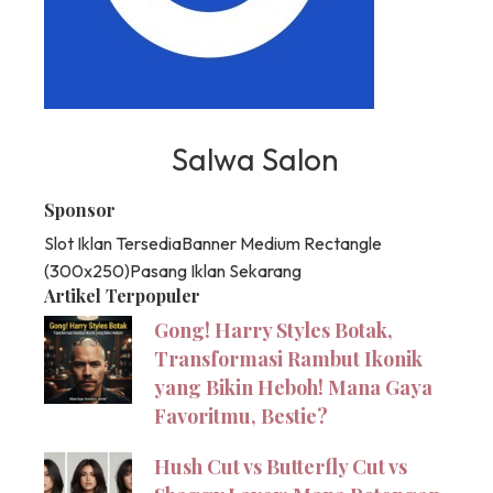
Salwa Salon
Sponsor
Slot Iklan Tersedia
Banner Medium Rectangle
(300x250)
Pasang Iklan Sekarang
Artikel Terpopuler
Gong! Harry Styles Botak,
Transformasi Rambut Ikonik
yang Bikin Heboh! Mana Gaya
Favoritmu, Bestie?
Hush Cut vs Butterfly Cut vs