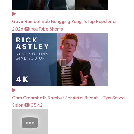
Gaya Rambut Bob Nungging Yang Tetap Populer di
2026
YouTube Shorts
Cara Creambath Rambut Sendiri di Rumah - Tips Salwa
Salon
05:42