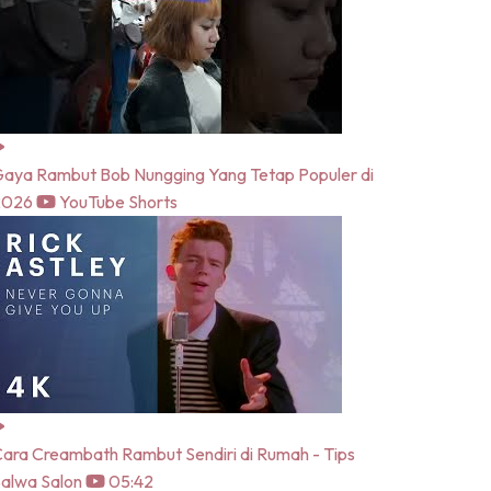
aya Rambut Bob Nungging Yang Tetap Populer di
2026
YouTube Shorts
ara Creambath Rambut Sendiri di Rumah - Tips
alwa Salon
05:42