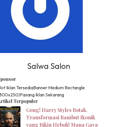
Salwa Salon
Sponsor
lot Iklan Tersedia
Banner Medium Rectangle
(300x250)
Pasang Iklan Sekarang
rtikel Terpopuler
Gong! Harry Styles Botak,
Transformasi Rambut Ikonik
yang Bikin Heboh! Mana Gaya