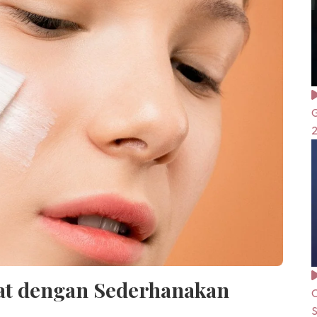
G
at dengan Sederhanakan
C
S