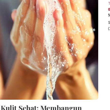
T
S
i Kulit Sehat: Membangun