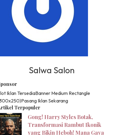
Salwa Salon
Sponsor
lot Iklan Tersedia
Banner Medium Rectangle
(300x250)
Pasang Iklan Sekarang
rtikel Terpopuler
Gong! Harry Styles Botak,
Transformasi Rambut Ikonik
yang Bikin Heboh! Mana Gaya