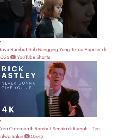
aya Rambut Bob Nungging Yang Tetap Populer di
2026
YouTube Shorts
ara Creambath Rambut Sendiri di Rumah - Tips
alwa Salon
05:42