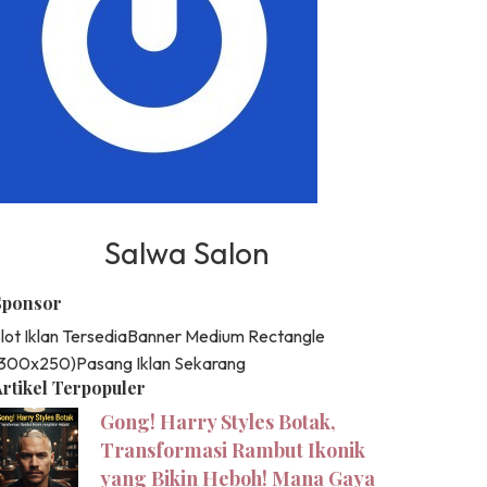
Salwa Salon
Sponsor
lot Iklan Tersedia
Banner Medium Rectangle
(300x250)
Pasang Iklan Sekarang
rtikel Terpopuler
Gong! Harry Styles Botak,
Transformasi Rambut Ikonik
yang Bikin Heboh! Mana Gaya