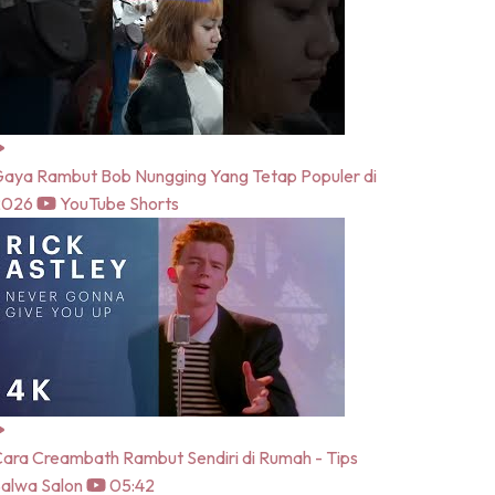
aya Rambut Bob Nungging Yang Tetap Populer di
2026
YouTube Shorts
ara Creambath Rambut Sendiri di Rumah - Tips
alwa Salon
05:42