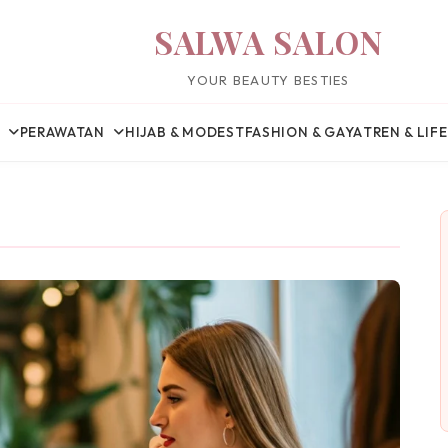
SALWA SALON
YOUR BEAUTY BESTIES
PERAWATAN
HIJAB & MODEST
FASHION & GAYA
TREN & LIF