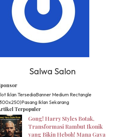
Salwa Salon
Sponsor
lot Iklan Tersedia
Banner Medium Rectangle
(300x250)
Pasang Iklan Sekarang
rtikel Terpopuler
Gong! Harry Styles Botak,
Transformasi Rambut Ikonik
yang Bikin Heboh! Mana Gaya