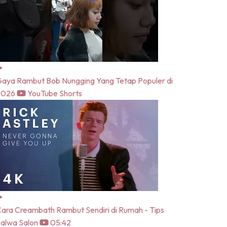
aya Rambut Bob Nungging Yang Tetap Populer di
2026
YouTube Shorts
ara Creambath Rambut Sendiri di Rumah - Tips
alwa Salon
05:42