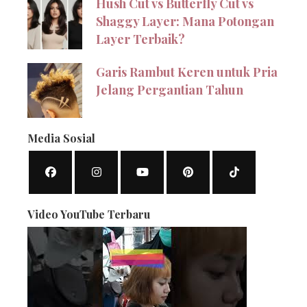
Hush Cut vs Butterfly Cut vs
Shaggy Layer: Mana Potongan
Layer Terbaik?
Garis Rambut Keren untuk Pria
Jelang Pergantian Tahun
Media Sosial
Video YouTube Terbaru