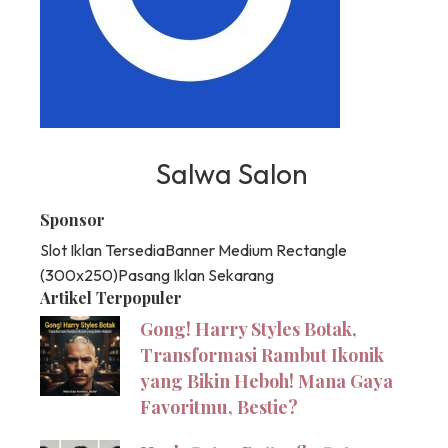
Salwa Salon
Sponsor
Slot Iklan Tersedia
Banner Medium Rectangle
(300x250)
Pasang Iklan Sekarang
Artikel Terpopuler
Gong! Harry Styles Botak,
Transformasi Rambut Ikonik
yang Bikin Heboh! Mana Gaya
Favoritmu, Bestie?