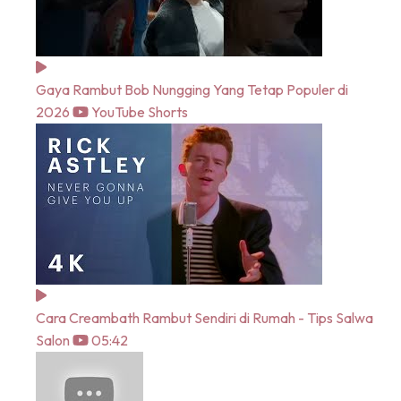
Gaya Rambut Bob Nungging Yang Tetap Populer di
2026
YouTube Shorts
Cara Creambath Rambut Sendiri di Rumah - Tips Salwa
Salon
05:42