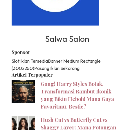
Salwa Salon
Sponsor
Slot Iklan Tersedia
Banner Medium Rectangle
(300x250)
Pasang Iklan Sekarang
Artikel Terpopuler
Gong! Harry Styles Botak,
Transformasi Rambut Ikonik
yang Bikin Heboh! Mana Gaya
Favoritmu, Bestie?
Hush Cut vs Butterfly Cut vs
Shaggy Layer: Mana Potongan