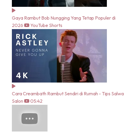
Gaya Rambut Bob Nungging Yang Tetap Populer di
2026
YouTube Shorts
Cara Creambath Rambut Sendiri di Rumah - Tips Salwa
Salon
05:42