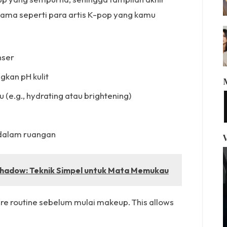
, sama seperti para artis K-pop yang kamu
nser
gkan pH kulit
 (e.g., hydrating atau brightening)
 dalam ruangan
hadow: Teknik Simpel untuk Mata Memukau
are routine sebelum mulai makeup. This allows