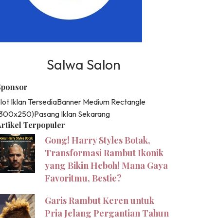
Salwa Salon
Sponsor
lot Iklan Tersedia
Banner Medium Rectangle
(300x250)
Pasang Iklan Sekarang
rtikel Terpopuler
Gong! Harry Styles Botak,
Transformasi Rambut Ikonik
yang Bikin Heboh! Mana Gaya
Favoritmu, Bestie?
Garis Rambut Keren untuk
Pria Jelang Pergantian Tahun