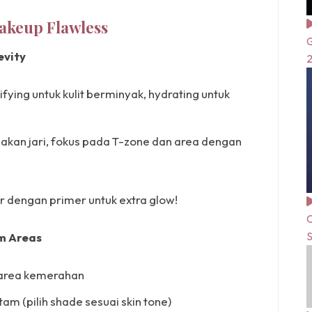
akeup Flawless
G
evity
tifying untuk kulit berminyak, hydrating untuk
kan jari, fokus pada T-zone dan area dengan
ter dengan primer untuk extra glow!
C
S
m Areas
k area kemerahan
am (pilih shade sesuai skin tone)