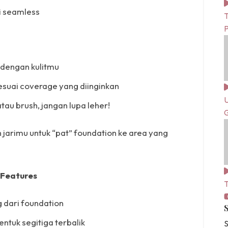
i seamless
T
 dengan kulitmu
 sesuai coverage yang diinginkan
U
au brush, jangan lupa leher!
G
n jarimu untuk “pat” foundation ke area yang
 Features
T
g dari foundation
ntuk segitiga terbalik
S