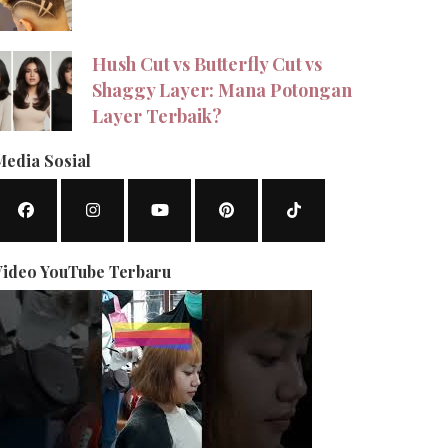
Hush Cut vs Butterfly Cut vs
Shaggy Layer: Mana Potongan
Layer Terbaik?
Media Sosial
Video YouTube Terbaru