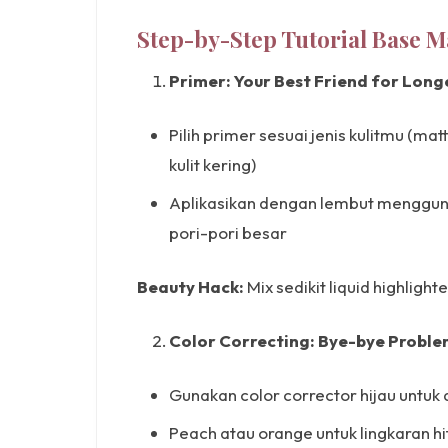
Step-by-Step Tutorial Base M
Primer: Your Best Friend for Long
Pilih primer sesuai jenis kulitmu (mat
kulit kering)
Aplikasikan dengan lembut mengguna
pori-pori besar
Beauty Hack:
Mix sedikit liquid highligh
Color Correcting: Bye-bye Proble
Gunakan color corrector hijau untu
Peach atau orange untuk lingkaran hit