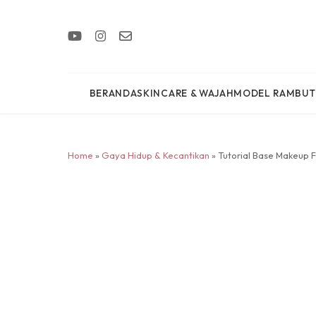
BERANDA
SKINCARE & WAJAH
MODEL RAMBUT
Home
»
Gaya Hidup & Kecantikan
» Tutorial Base Makeup Fl